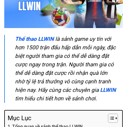
Thể thao LLWIN
là sảnh game uy tín với
hơn 1500 trận đấu hấp dẫn mỗi ngày, đặc
biệt người tham gia có thể dễ dàng đặt
cược ngay trong trận. Người tham gia có
thể dễ dàng đặt cược rồi nhận quà lớn
nhờ tỷ lệ trả thưởng vô cùng cạnh tranh
hiện nay. Hãy cùng các chuyên gia
LLWIN
tìm hiểu chi tiết hơn về sảnh chơi.
Mục Lục
Tổng quan về sảnh thể thao LLWIN