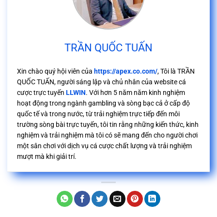
TRẦN QUỐC TUẤN
Xin chào quý hội viên của
https://apex.co.com/
, Tôi là TRẦN
QUỐC TUẤN, người sáng lập và chủ nhân của website cá
cược trực tuyến
LLWIN
. Với hơn 5 năm năm kinh nghiệm
hoạt động trong ngành gambling và sòng bạc cả ở cấp độ
quốc tế và trong nước, từ trải nghiệm trực tiếp đến môi
trường sòng bài trực tuyến, tôi tin rằng những kiến thức, kinh
nghiệm và trải nghiệm mà tôi có sẽ mang đến cho người chơi
một sân chơi với dịch vụ cá cược chất lượng và trải nghiệm
mượt mà khi giải trí.