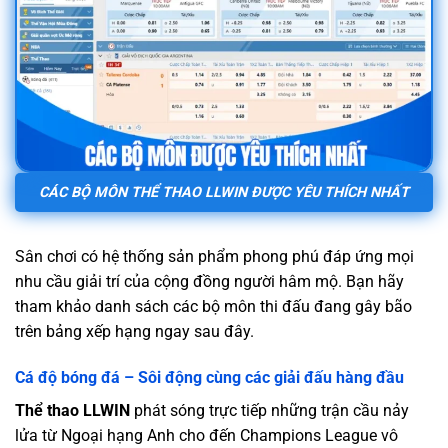
CÁC BỘ MÔN THỂ THAO LLWIN ĐƯỢC YÊU THÍCH NHẤT
Sân chơi có hệ thống sản phẩm phong phú đáp ứng mọi
nhu cầu giải trí của cộng đồng người hâm mộ. Bạn hãy
tham khảo danh sách các bộ môn thi đấu đang gây bão
trên bảng xếp hạng ngay sau đây.
Cá độ bóng đá – Sôi động cùng các giải đấu hàng đầu
Thể thao LLWIN
phát sóng trực tiếp những trận cầu nảy
lửa từ Ngoại hạng Anh cho đến Champions League vô