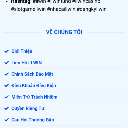
Hashtag
: #llwin #llwinfund #llwincasino
#slotgamellwin #nhacaillwin #dangkyllwin
VỀ CHÚNG TÔI
Giới Thiệu
Liên Hệ LLWIN
Chính Sách Bảo Mật
Điều Khoản Điều Kiện
Miễn Trừ Trách Nhiệm
Quyền Riêng Tư
Câu Hỏi Thường Gặp