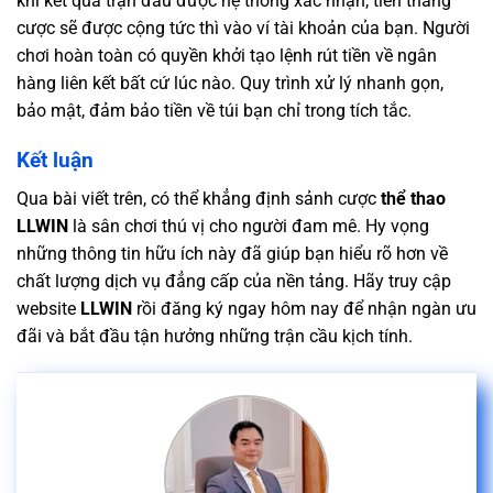
khi kết quả trận đấu được hệ thống xác nhận, tiền thắng
cược sẽ được cộng tức thì vào ví tài khoản của bạn. Người
chơi hoàn toàn có quyền khởi tạo lệnh rút tiền về ngân
hàng liên kết bất cứ lúc nào. Quy trình xử lý nhanh gọn,
bảo mật, đảm bảo tiền về túi bạn chỉ trong tích tắc.
Kết luận
Qua bài viết trên, có thể khẳng định sảnh cược
thể thao
LLWIN
là sân chơi thú vị cho người đam mê. Hy vọng
những thông tin hữu ích này đã giúp bạn hiểu rõ hơn về
chất lượng dịch vụ đẳng cấp của nền tảng. Hãy truy cập
website
LLWIN
rồi đăng ký ngay hôm nay để nhận ngàn ưu
đãi và bắt đầu tận hưởng những trận cầu kịch tính.