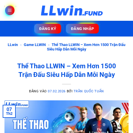
Bỏ
qua
nội
dung
ĐĂNG KÝ
ĐĂNG NHẬP
LLwin
»
Game LLWIN
»
Thể Thao LLWIN – Xem Hơn 1500 Trận Đấu
Siêu Hấp Dẫn Mỗi Ngày
Thể Thao LLWIN – Xem Hơn 1500
Trận Đấu Siêu Hấp Dẫn Mỗi Ngày
ĐĂNG VÀO
07.02.2026
BỞI
TRẦN QUỐC TUẤN
07
Th2