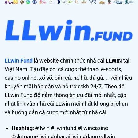
LLwin Fund
là website chính thức nhà cái
LLWIN
tại
Việt Nam. Tại đây có: cá cược thể thao, e-sports,
casino online, xổ số, bắn cá, nổ hũ, đá gà,... với nhiều
khuyến mãi hấp dẫn và hỗ trợ cskh 24/7. Theo dõi
LLwin Fund để nắm thông tin ưu đãi mới nhất, cập
nhật link vào nhà cái LLwin mới nhất không bị chặn
và hướng dẫn cá cược mới nhất từ nhà cái.
Hashtag
: #llwin #llwinfund #llwincasino
#slotgamellwin #nhacaillwin #dangkyllwin