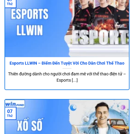
Th2
Esports LLWIN – Điểm Đến Tuyệt Vời Cho Dân Chơi Thể Thao
Thiên đường dành cho người chơi đam mê với thể thao điện tử –
Esports [...]
07
Th2