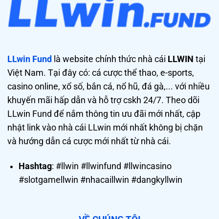
LLwin Fund
là website chính thức nhà cái
LLWIN
tại
Việt Nam. Tại đây có: cá cược thể thao, e-sports,
casino online, xổ số, bắn cá, nổ hũ, đá gà,... với nhiều
khuyến mãi hấp dẫn và hỗ trợ cskh 24/7. Theo dõi
LLwin Fund để nắm thông tin ưu đãi mới nhất, cập
nhật link vào nhà cái LLwin mới nhất không bị chặn
và hướng dẫn cá cược mới nhất từ nhà cái.
Hashtag
: #llwin #llwinfund #llwincasino
#slotgamellwin #nhacaillwin #dangkyllwin