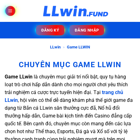
Bỏ
qua
nội
dung
ĐĂNG KÝ
ĐĂNG NHẬP
LLwin
»
Game LLWIN
CHUYÊN MỤC
GAME LLWIN
Game LLwin
là chuyên mục giải trí nổi bật, quy tụ hàng
loạt trò chơi hấp dẫn dành cho mọi người chơi yêu thích
trải nghiệm cá cược trực tuyến hiện đại. Tại
trang chủ
LLwin
, hội viên có thể dễ dàng khám phá thế giới game đa
dạng từ Bắn cá LLwin săn thưởng cực đã, Nổ hũ đổi
thưởng hấp dẫn, Game bài kịch tính đến Casino đẳng cấp
quốc tế. Bên cạnh đó, chuyên mục còn mang đến các lựa
chọn hot như Thể thao, Esports, Đá gà và Xổ số với tỷ lệ
thưởng cạnh tranh cùng trải nghiệm mượt mà trên mọi