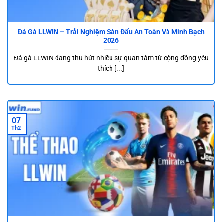
Đá Gà LLWIN – Trải Nghiệm Sàn Đấu An Toàn Và Minh Bạch
2026
Đá gà LLWIN đang thu hút nhiều sự quan tâm từ cộng đồng yêu
thích [...]
07
Th2