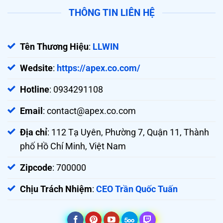
THÔNG TIN LIÊN HỆ
Tên Thương Hiệu
:
LLWIN
Wedsite
:
https://apex.co.com/
Hotline
: 0934291108
Email
:
contact@apex.co.com
Địa chỉ
: 112 Tạ Uyên, Phường 7, Quận 11, Thành
phố Hồ Chí Minh, Việt Nam
Zipcode
: 700000
Chịu Trách Nhiệm
:
CEO Trần Quốc Tuấn