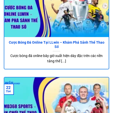
Cược Bóng Đá Online Tại LLwin – Khám Phá Sảnh Thể Thao
Số
Cược bóng đá online bây giờ xuất hiện dày đặc trên các nền
tảng thể [...]
22
Th4