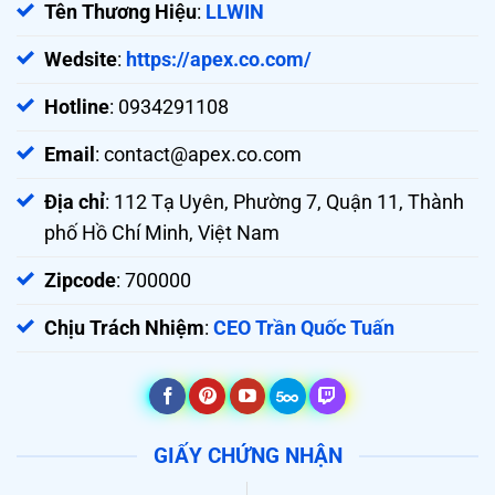
Tên Thương Hiệu
:
LLWIN
Wedsite
:
https://apex.co.com/
Hotline
: 0934291108
Email
:
contact@apex.co.com
Địa chỉ
: 112 Tạ Uyên, Phường 7, Quận 11, Thành
phố Hồ Chí Minh, Việt Nam
Zipcode
: 700000
Chịu Trách Nhiệm
:
CEO Trần Quốc Tuấn
GIẤY CHỨNG NHẬN