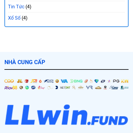
Tin Tức
(4)
Xổ Số
(4)
NHÀ CUNG CẤP