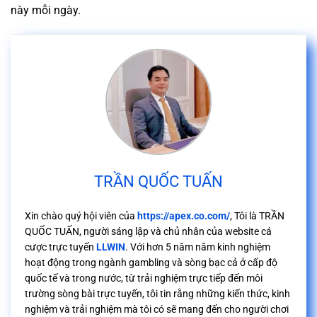
này mỗi ngày.
TRẦN QUỐC TUẤN
Xin chào quý hội viên của
https://apex.co.com/
, Tôi là TRẦN
QUỐC TUẤN, người sáng lập và chủ nhân của website cá
cược trực tuyến
LLWIN
. Với hơn 5 năm năm kinh nghiệm
hoạt động trong ngành gambling và sòng bạc cả ở cấp độ
quốc tế và trong nước, từ trải nghiệm trực tiếp đến môi
trường sòng bài trực tuyến, tôi tin rằng những kiến thức, kinh
nghiệm và trải nghiệm mà tôi có sẽ mang đến cho người chơi