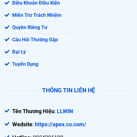
Điều Khoản Điều Kiện
Miễn Trừ Trách Nhiệm
Quyền Riêng Tư
Câu Hỏi Thường Gặp
Đại Lý
Tuyển Dụng
THÔNG TIN LIÊN HỆ
Tên Thương Hiệu
:
LLWIN
Wedsite
:
https://apex.co.com/