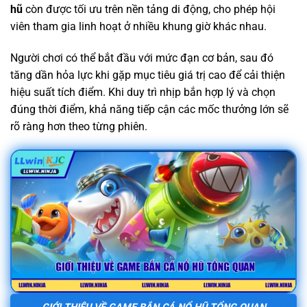
hũ
còn được tối ưu trên nền tảng di động, cho phép hội
viên tham gia linh hoạt ở nhiều khung giờ khác nhau.
Người chơi có thể bắt đầu với mức đạn cơ bản, sau đó
tăng dần hỏa lực khi gặp mục tiêu giá trị cao để cải thiện
hiệu suất tích điểm. Khi duy trì nhịp bắn hợp lý và chọn
đúng thời điểm, khả năng tiếp cận các mốc thưởng lớn sẽ
rõ ràng hơn theo từng phiên.