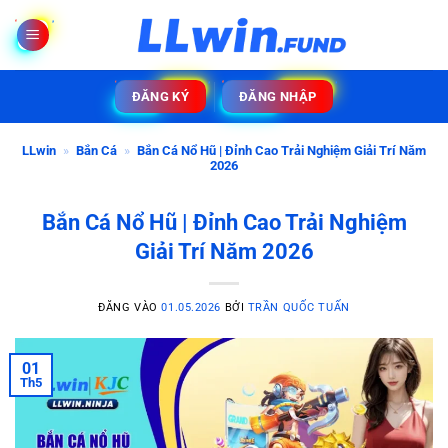
Bỏ
qua
nội
dung
ĐĂNG KÝ
ĐĂNG NHẬP
LLwin
»
Bắn Cá
»
Bắn Cá Nổ Hũ | Đỉnh Cao Trải Nghiệm Giải Trí Năm
2026
Bắn Cá Nổ Hũ | Đỉnh Cao Trải Nghiệm
Giải Trí Năm 2026
ĐĂNG VÀO
01.05.2026
BỞI
TRẦN QUỐC TUẤN
01
Th5