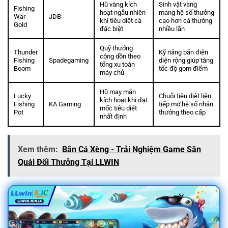
Hũ vàng kích
Sinh vật vàng
Fishing
hoạt ngẫu nhiên
mang hệ số thưởng
War
JDB
khi tiêu diệt cá
cao hơn cá thường
Gold
đặc biệt
nhiều lần
Quỹ thưởng
Thunder
Kỹ năng bắn điện
cộng dồn theo
Fishing
Spadegaming
diện rộng giúp tăng
tổng xu toàn
Boom
tốc độ gom điểm
máy chủ
Hũ may mắn
Lucky
Chuỗi tiêu diệt liên
kích hoạt khi đạt
Fishing
KA Gaming
tiếp mở hệ số nhân
mốc tiêu diệt
Pot
thưởng theo cấp
nhất định
Xem thêm:
Bắn Cá Xèng - Trải Nghiệm Game Săn
Quái Đổi Thưởng Tại LLWIN