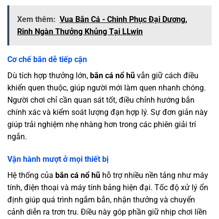
Xem thêm:
Vua Bắn Cá - Chinh Phục Đại Dương,
Rinh Ngàn Thưởng Khủng Tại LLwin
Cơ chế bắn dễ tiếp cận
Dù tích hợp thưởng lớn,
bắn cá nổ hũ
vẫn giữ cách điều
khiển quen thuộc, giúp người mới làm quen nhanh chóng.
Người chơi chỉ cần quan sát tốt, điều chỉnh hướng bắn
chính xác và kiểm soát lượng đạn hợp lý. Sự đơn giản này
giúp trải nghiệm nhẹ nhàng hơn trong các phiên giải trí
ngắn.
Vận hành mượt ở mọi thiết bị
Hệ thống của
bắn cá nổ hũ
hỗ trợ nhiều nền tảng như máy
tính, điện thoại và máy tính bảng hiện đại. Tốc độ xử lý ổn
định giúp quá trình ngắm bắn, nhận thưởng và chuyển
cảnh diễn ra trơn tru. Điều này góp phần giữ nhịp chơi liền