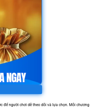
c để người chơi dễ theo dõi và lựa chọn. Mỗi chương