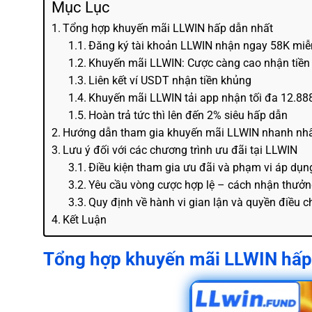
Mục Lục
Tổng hợp khuyến mãi LLWIN hấp dẫn nhất
Đăng ký tài khoản LLWIN nhận ngay 58K miễ
Khuyến mãi LLWIN: Cược càng cao nhận tiền
Liên kết ví USDT nhận tiền khủng
Khuyến mãi LLWIN tải app nhận tối đa 12.88
Hoàn trả tức thì lên đến 2% siêu hấp dẫn
Hướng dẫn tham gia khuyến mãi LLWIN nhanh nh
Lưu ý đối với các chương trình ưu đãi tại LLWIN
Điều kiện tham gia ưu đãi và phạm vi áp dụn
Yêu cầu vòng cược hợp lệ – cách nhận thưở
Quy định về hành vi gian lận và quyền điều c
Kết Luận
Tổng hợp khuyến mãi LLWIN hấp