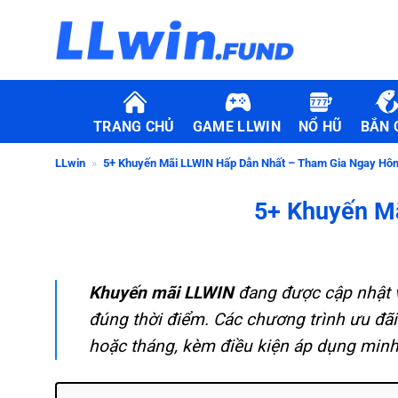
Bỏ
qua
nội
dung
TRANG CHỦ
GAME LLWIN
NỔ HŨ
BẮN 
LLwin
»
5+ Khuyến Mãi LLWIN Hấp Dẫn Nhất – Tham Gia Ngay Hô
5+ Khuyến M
Khuyến mãi LLWIN
đang được cập nhật v
đúng thời điểm. Các chương trình ưu đã
hoặc tháng, kèm điều kiện áp dụng minh