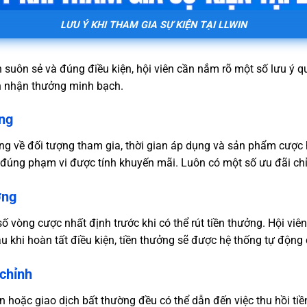
LƯU Ý KHI THAM GIA SỰ KIỆN TẠI LLWIN
suôn sẻ và đúng điều kiện, hội viên cần nắm rõ một số lưu ý qu
nh nhận thưởng minh bạch.
ụng
êng về đối tượng tham gia, thời gian áp dụng và sản phẩm cược h
 đúng phạm vi được tính khuyến mãi. Luôn có một số ưu đãi chỉ
ởng
 vòng cược nhất định trước khi có thể rút tiền thưởng. Hội viên 
 khi hoàn tất điều kiện, tiền thưởng sẽ được hệ thống tự động 
 chỉnh
n hoặc giao dịch bất thường đều có thể dẫn đến việc thu hồi ti