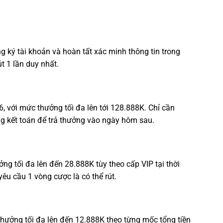
 ký tài khoản và hoàn tất xác minh thông tin trong
t 1 lần duy nhất.
, với mức thưởng tối đa lên tới 128.888K. Chỉ cần
ộng kết toán để trả thưởng vào ngày hôm sau.
ng tối đa lên đến 28.888K tùy theo cấp VIP tại thời
yêu cầu 1 vòng cược là có thể rút.
 thưởng tối đa lên đến 12.888K theo từng mốc tổng tiền