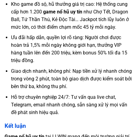
Kho game đồ sộ, hũ thưởng giá trị cao: Hệ thống cung
cấp hơn 1.200
game nổ hũ uy tín
như Chợ Tết, Dragon
Ball, Tứ Thần Thú, Kẻ Độc Tài… Jackpot tích lũy luôn ở
mức lớn, có thời điểm chạm mốc 45 tỷ mỗi ngày.
Ưu đãi hấp dẫn, quyền lợi rõ ràng: Người chơi được
hoàn trả 1,5% mỗi ngày không giới hạn, thưởng VIP
hàng tuần lên đến 200 triệu, kèm bonus 50% tối đa 15
triệu đồng.
Giao dịch nhanh, không phí: Nạp tiền xử lý nhanh chóng
trong vòng 2 phút, toàn bộ giao dịch được kiểm soát bởi
bên thứ ba, không thu phí.
Hỗ trợ chuyên nghiệp 24/7: Tư vấn qua live chat,
Telegram, email nhanh chóng, sẵn sàng xử lý mọi vấn
đề phát sinh hiệu quả.
Kết luận
Game nổ hũ uy tín
tại LLWIN mang đến môi trường giải trí