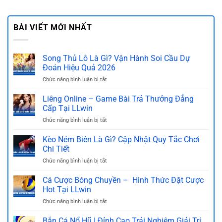
BÀI VIẾT MỚI NHẤT
Song Thủ Lô Là Gì? Vận Hành Soi Cầu Dự
Đoán Hiệu Quả 2026
ở
Chức năng bình luận bị tắt
Song
Thủ
Liêng Online – Game Bài Trả Thưởng Đẳng
Lô
Cấp Tại LLwin
Là
ở
Chức năng bình luận bị tắt
Gì?
Liêng
Vận
Online
Kèo Ném Biên Là Gì? Cập Nhật Quy Tắc Chơi
Hành
–
Soi
Chi Tiết
Game
Cầu
ở
Chức năng bình luận bị tắt
Bài
Dự
Kèo
Trả
Đoán
Ném
Cá Cược Bóng Chuyền – Hình Thức Đặt Cược
Thưởng
Hiệu
Biên
Đẳng
Hot Tại LLwin
Quả
Là
Cấp
2026
ở
Chức năng bình luận bị tắt
Gì?
Tại
Cá
Cập
LLwin
Cược
Bắn Cá Nổ Hũ | Đỉnh Cao Trải Nghiệm Giải Trí
Nhật