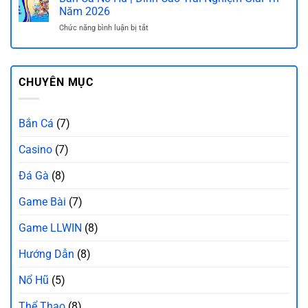
Bóng
Quy
Năm 2026
Chuyền
Tắc
ở
Chức năng bình luận bị tắt
–
Chơi
Bắn
Chi
Cá
Hình
Tiết
Nổ
Thức
Hũ
Đặt
CHUYÊN MỤC
|
Cược
Đỉnh
Hot
Cao
Tại
Trải
Bắn Cá
(7)
LLwin
Nghiệm
Giải
Casino
(7)
Trí
Năm
Đá Gà
(8)
2026
Game Bài
(7)
Game LLWIN
(8)
Hướng Dẫn
(8)
Nổ Hũ
(5)
Thể Thao
(8)