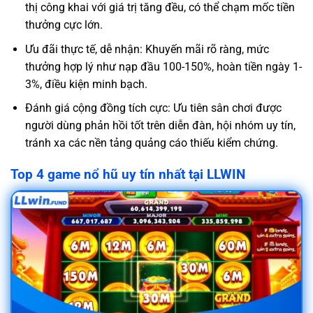
thị công khai với giá trị tăng đều, có thể chạm mốc tiền
thưởng cực lớn.
Ưu đãi thực tế, dễ nhận: Khuyến mãi rõ ràng, mức
thưởng hợp lý như nạp đầu 100-150%, hoàn tiền ngày 1-
3%, điều kiện minh bạch.
Đánh giá cộng đồng tích cực: Ưu tiên sân chơi được
người dùng phản hồi tốt trên diễn đàn, hội nhóm uy tín,
tránh xa các nền tảng quảng cáo thiếu kiểm chứng.
Top 4 game nổ hũ uy tín nhất tại LLWIN