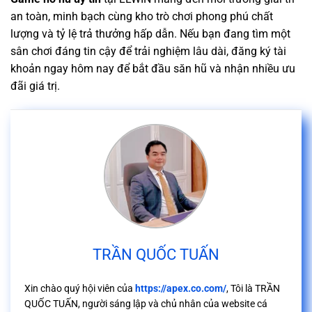
an toàn, minh bạch cùng kho trò chơi phong phú chất
lượng và tỷ lệ trả thưởng hấp dẫn. Nếu bạn đang tìm một
sân chơi đáng tin cậy để trải nghiệm lâu dài, đăng ký tài
khoản ngay hôm nay để bắt đầu săn hũ và nhận nhiều ưu
đãi giá trị.
TRẦN QUỐC TUẤN
Xin chào quý hội viên của
https://apex.co.com/
, Tôi là TRẦN
QUỐC TUẤN, người sáng lập và chủ nhân của website cá