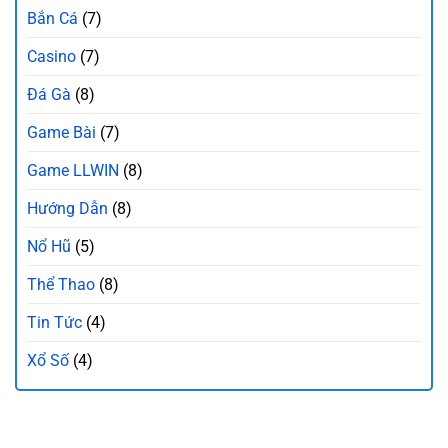
Tại
Trải
Bắn Cá
(7)
LLwin
Nghiệm
Giải
Casino
(7)
Trí
Năm
Đá Gà
(8)
2026
Game Bài
(7)
Game LLWIN
(8)
Hướng Dẫn
(8)
Nổ Hũ
(5)
Thể Thao
(8)
Tin Tức
(4)
Xổ Số
(4)