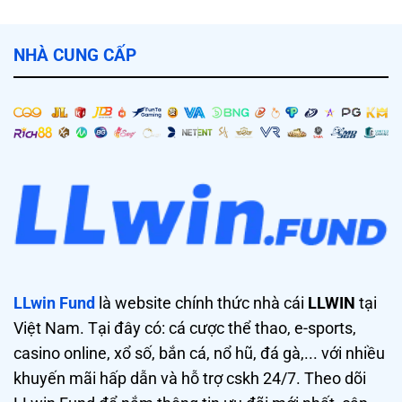
NHÀ CUNG CẤP
LLwin Fund
là website chính thức nhà cái
LLWIN
tại
Việt Nam. Tại đây có: cá cược thể thao, e-sports,
casino online, xổ số, bắn cá, nổ hũ, đá gà,... với nhiều
khuyến mãi hấp dẫn và hỗ trợ cskh 24/7. Theo dõi