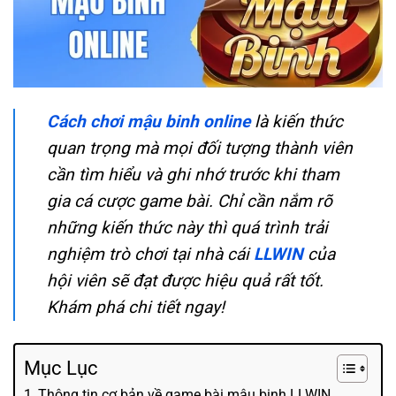
Cách chơi mậu binh online
là kiến thức
quan trọng mà mọi đối tượng thành viên
cần tìm hiểu và ghi nhớ trước khi tham
gia cá cược game bài. Chỉ cần nắm rõ
những kiến thức này thì quá trình trải
nghiệm trò chơi tại nhà cái
LLWIN
của
hội viên sẽ đạt được hiệu quả rất tốt.
Khám phá chi tiết ngay!
Mục Lục
Thông tin cơ bản về game bài mậu binh LLWIN