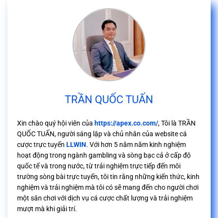
TRẦN QUỐC TUẤN
Xin chào quý hội viên của
https://apex.co.com/
, Tôi là TRẦN
QUỐC TUẤN, người sáng lập và chủ nhân của website cá
cược trực tuyến
LLWIN
. Với hơn 5 năm năm kinh nghiệm
hoạt động trong ngành gambling và sòng bạc cả ở cấp độ
quốc tế và trong nước, từ trải nghiệm trực tiếp đến môi
trường sòng bài trực tuyến, tôi tin rằng những kiến thức, kinh
nghiệm và trải nghiệm mà tôi có sẽ mang đến cho người chơi
một sân chơi với dịch vụ cá cược chất lượng và trải nghiệm
mượt mà khi giải trí.