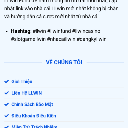
LLwin Fund để nắm thông tin ưu đãi mới nhất, cập
nhật link vào nhà cái LLwin mới nhất không bị chặn
và hướng dẫn cá cược mới nhất từ nhà cái.
Hashtag
: #llwin #llwinfund #llwincasino
#slotgamellwin #nhacaillwin #dangkyllwin
VỀ CHÚNG TÔI
Giới Thiệu
Liên Hệ LLWIN
Chính Sách Bảo Mật
Điều Khoản Điều Kiện
Miễn Trừ Trách Nhiệm