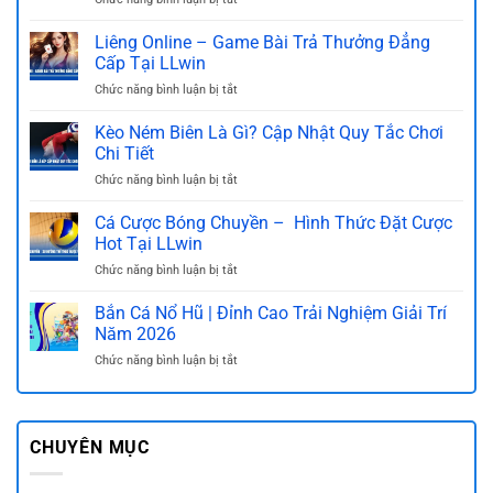
Song
Thủ
Liêng Online – Game Bài Trả Thưởng Đẳng
Lô
Cấp Tại LLwin
Là
ở
Chức năng bình luận bị tắt
Gì?
Liêng
Vận
Online
Kèo Ném Biên Là Gì? Cập Nhật Quy Tắc Chơi
Hành
–
Soi
Chi Tiết
Game
Cầu
ở
Chức năng bình luận bị tắt
Bài
Dự
Kèo
Trả
Đoán
Ném
Cá Cược Bóng Chuyền – Hình Thức Đặt Cược
Thưởng
Hiệu
Biên
Đẳng
Hot Tại LLwin
Quả
Là
Cấp
2026
ở
Chức năng bình luận bị tắt
Gì?
Tại
Cá
Cập
LLwin
Cược
Bắn Cá Nổ Hũ | Đỉnh Cao Trải Nghiệm Giải Trí
Nhật
Bóng
Quy
Năm 2026
Chuyền
Tắc
ở
Chức năng bình luận bị tắt
–
Chơi
Bắn
Chi
Cá
Hình
Tiết
Nổ
Thức
Hũ
Đặt
CHUYÊN MỤC
|
Cược
Đỉnh
Hot
Cao