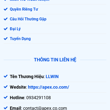
Quyền Riêng Tư
Câu Hỏi Thường Gặp
Đại Lý
Tuyển Dụng
THÔNG TIN LIÊN HỆ
Tên Thương Hiệu
:
LLWIN
Wedsite
:
https://apex.co.com/
Hotline
: 0934291108
Email
:
contact@apex.co.com