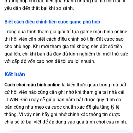
trường hợp chi đầu tiên quá mạnh nhưng hai bộ còn lại bị
yếu dẫn đến thất bại khi so sánh.
Biết cách điều chỉnh tiền cược game phù hợp
Trong quá trình tham gia giải trí tựa game mậu binh online
thì hội viên cần biết cách điều chỉnh số tiền đặt cược sao
cho phù hợp. Khi mới tham gia thì không nên đặt số tiền
quá lớn, chỉ khi bạn đã đầy đủ kinh nghiệm thì mới thử sức
với cấp độ vốn cao hơn để tối ưu lợi nhuận.
Kết luận
Cách chơi mậu binh online
là kiến thức quan trọng mà bất
cứ hội viên nào cũng cần ghi nhớ khi tham gia tại nhà cái
LLWIN. Điều này sẽ giúp bạn nắm bắt được quy định cơ
bản cũng như mẹo cá cược chuẩn xác để gia tăng tỷ lệ
thắng. Vì vậy nên hãy ghi nhớ chính xác thông tin được
chia sẻ từ bài viết để áp dụng vào quá trình chơi của mình.